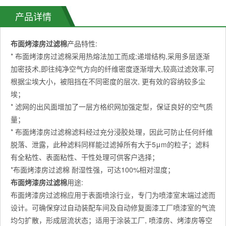
产品详情
布面烤漆房过滤棉
产品特性:
* 布面烤漆房过滤棉采用热熔法加工而成;递增结构,采用多层逐渐
加密技术,即往纯净空气方向的纤维密度逐渐增大,较高过滤效率,可
根据尘埃大小，被阻挡在不同密度的层次, 更有效的容纳较多尘
埃；
* 滤网的出风面增加了一层方格织网加强定型，保证良好的空气质
量；
* 布面烤漆房过滤棉滤料经过充分浸胶处理，因此可防止任何纤维
脱落、泄露，此种滤料同样能过滤掉所有大于5μm的粒子；滤料
有全粘性、表面粘性、干性处理可供客户选择；
*布面烤漆房过滤棉 耐湿性强，可达100%相对湿度；
布面烤漆房过滤棉
用途:
布面烤漆房过滤棉应用于表面喷涂行业，专门为喷漆室末端过滤而
设计。可确保穿过自动装配车间及自动修复面漆工厂喷漆室的气流
均匀扩散，形成层流状态；适用于涂装工厂, 喷漆房、烤漆房等空