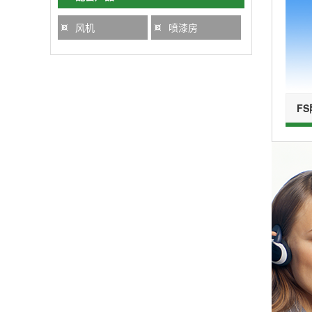
风机
喷漆房
F